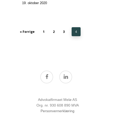
19. oktober 2020
« Forrige
1
2
3
4
Advokatfirmaet Melø AS
Org. nr. 930 608 890 MVA
Personvernerklæring