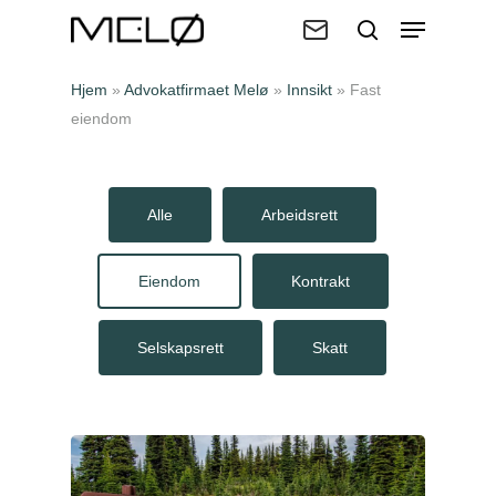
Hjem
»
Advokatfirmaet Melø
»
Innsikt
»
Fast
Trykk enter for å søke eller ESC for
eiendom
å lukke
Alle
Arbeidsrett
Eiendom
Kontrakt
Selskapsrett
Skatt