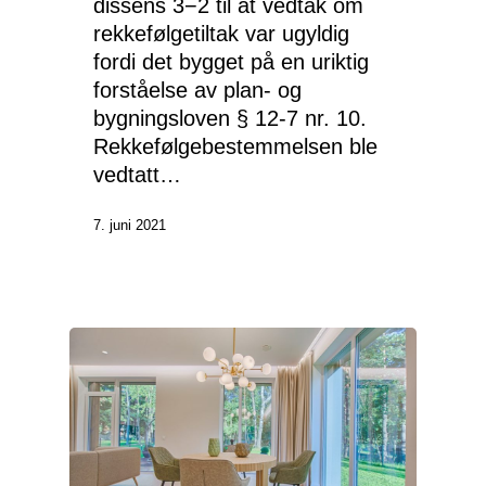
dissens 3−2 til at vedtak om
rekkefølgetiltak var ugyldig
EN
fordi det bygget på en uriktig
forståelse av plan- og
NO
bygningsloven § 12-7 nr. 10.
Rekkefølgebestemmelsen ble
vedtatt…
Kompetanse
7. juni 2021
Om oss
Innsikt
Samfunnsansvar
Karriere
Kontakt oss