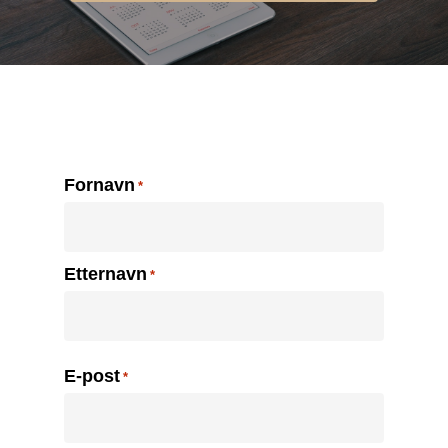
Navn
Fornavn
*
Etternavn
E-post
*