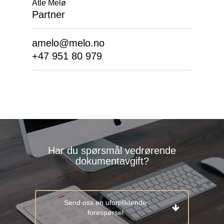
EN
Atle Melø
Partner
NO
amelo@melo.no
+47 951 80 979
Kompetanse
Om oss
Innsikt
Samfunnsansvar
Karriere
Har du spørsmål vedrørende
dokumentavgift?
Kontakt oss
Send oss en uforpliktende
forespørsel