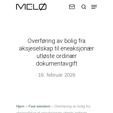
Trykk enter for å søke eller ESC for
å lukke
Overføring av bolig fra
aksjeselskap til eneaksjonær
utløste ordinær
dokumentavgift
16. februar 2026
Hjem
»
Fast eiendom
»
Overføring av bolig fra
aksjeselskap til eneaksjonær utløste ordinær