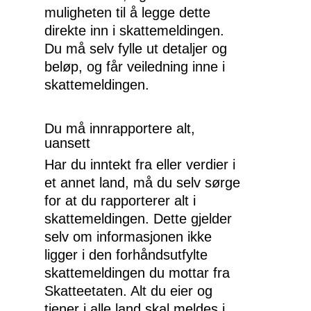
muligheten til å legge dette
direkte inn i skattemeldingen.
Du må selv fylle ut detaljer og
beløp, og får veiledning inne i
skattemeldingen.
EN
NO
Du må innrapportere alt,
uansett
Har du inntekt fra eller verdier i
Kompetanse
et annet land, må du selv sørge
for at du rapporterer alt i
Om oss
skattemeldingen. Dette gjelder
selv om informasjonen ikke
Innsikt
Samfunnsansvar
ligger i den forhåndsutfylte
skattemeldingen du mottar fra
Karriere
Skatteetaten. Alt du eier og
tjener i alle land skal meldes i