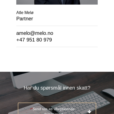
Atle Melø
Partner
amelo@melo.no
+47 951 80 979
Har du spørsmål innen skatt?
Send oss en uforpliktende
forespørsel