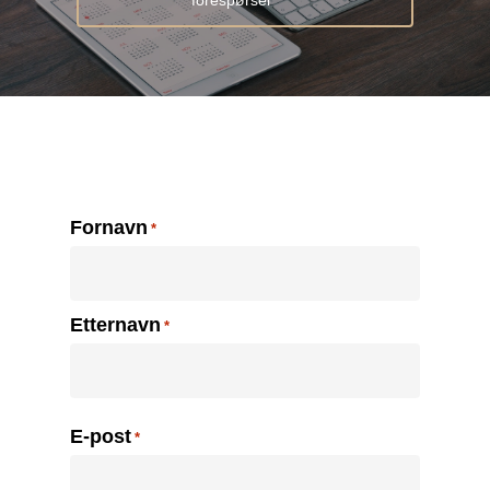
Navn
Fornavn
*
Etternavn
E-post
*