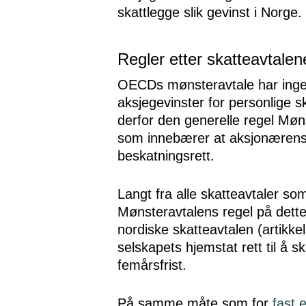
skattlegge slik gevinst i Norge.
Regler etter skatteavtalen
OECDs mønsteravtale har ing
aksjegevinster for personlige s
derfor den generelle regel Møns
som innebærer at aksjonærens 
beskatningsrett.
Langt fra alle skatteavtaler so
Mønsteravtalens regel på dette
nordiske skatteavtalen (artikke
selskapets hjemstat rett til å s
femårsfrist.
På samme måte som for
fast 