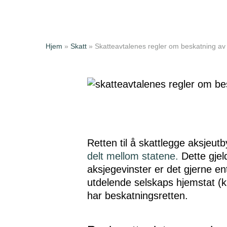
Hjem
»
Skatt
»
Skatteavtalenes regler om beskatning av
Retten til å skattlegge aksjeutb
delt mellom statene.
Dette gjeld
Trykk enter for å søke eller ESC for
aksjegevinster er det gjerne e
utdelende selskaps hjemstat (k
har beskatningsretten.