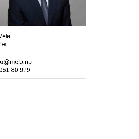
Melø
ner
lo@melo.no
951 80 979