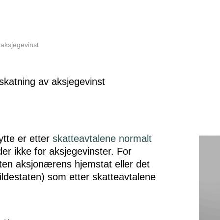
 aksjegevinst
ytte er etter
skatteavtalene normalt
er ikke for aksjegevinster. For
 å lukke
nten aksjonærens hjemstat eller det
ildestaten) som etter skatteavtalene