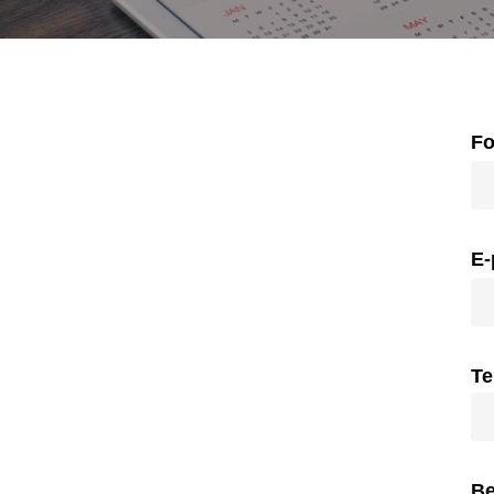
N
Fo
*
E-
Te
Be