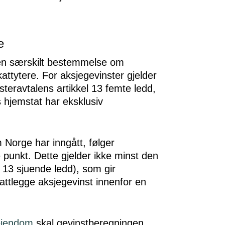
e
en særskilt bestemmelse om
kattytere. For aksjegevinster gjelder
teravtalens artikkel 13 femte ledd,
hjemstat har eksklusiv
m Norge har inngått, følger
 punkt. Dette gjelder ikke minst den
l 13 sjuende ledd), som gir
kattlegge aksjegevinst innenfor en
eiendom
skal gevinstberegningen