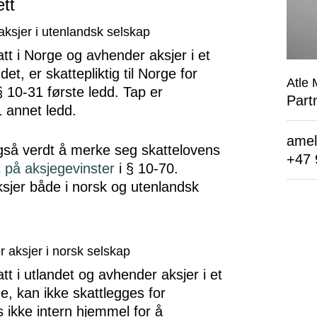
ett
aksjer i utenlandsk selskap
tt i Norge og avhender aksjer i et
t, er skattepliktig til Norge for
Atle 
§ 10-31 første ledd. Tap er
Part
1 annet ledd.
ame
så verdt å merke seg skattelovens
+47 
tt på aksjegevinster
i § 10-70.
aksjer både i norsk og utenlandsk
r aksjer i norsk selskap
tt i utlandet og avhender aksjer i et
, kan ikke skattlegges for
s ikke intern hjemmel for å