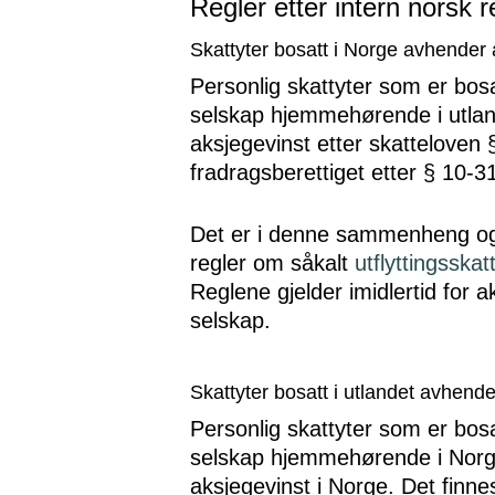
Regler etter intern norsk r
Skattyter bosatt i Norge avhender 
Personlig skattyter som er bosa
selskap hjemmehørende i utlande
aksjegevinst etter skatteloven 
fradragsberettiget etter § 10-3
Det er i denne sammenheng og
regler om såkalt
utflyttingsska
Reglene gjelder imidlertid for 
selskap.
Skattyter bosatt i utlandet avhende
Personlig skattyter som er bosa
selskap hjemmehørende i Norge
aksjegevinst i Norge. Det finne