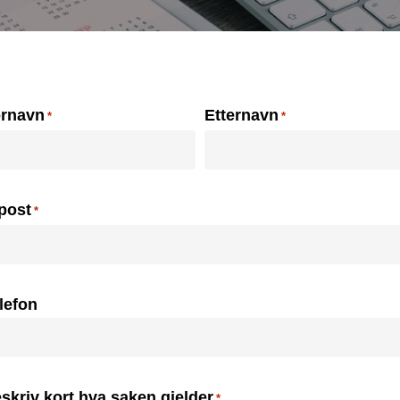
avn
rnavn
Etternavn
post
*
lefon
skriv kort hva saken gjelder
*