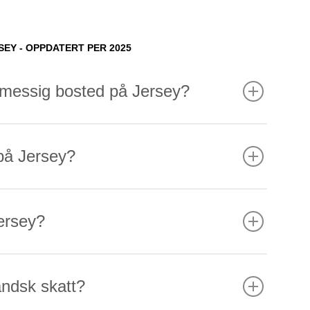
EY - OPPDATERT PER 2025
ttemessig bosted på Jersey?
 på Jersey?
Jersey?
landsk skatt?