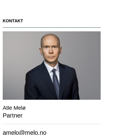
KONTAKT
Kompetanse
Om oss
Innsikt
Samfunnsansvar
Karriere
Kontakt oss
Atle Melø
Partner
amelo@melo.no