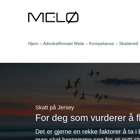
Hjem
»
Advokatfirmaet Melø
»
Kompetanse
»
Skatterett
Skatt på Jersey
For deg som vurderer å fly
Det er gjerne en rekke faktorer å ta i
Trykk enter for å søke eller ESC for
man skal bestemme seg for et nytt st