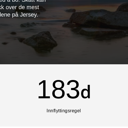
ikk over de mest
lene på Jersey.
183
d
Innflyttingsregel