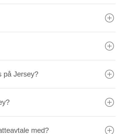
s på Jersey?
ey?
atteavtale med?