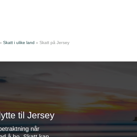
»
Skatt i ulike land
»
Skatt på Jersey
tte til Jersey
 betraktning når
 å lukke
ed å bo. Skatt kan