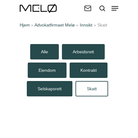
Hjem
»
Advokatfirmaet Melø
»
Innsikt
»
Skatt
Trykk enter for å søke eller ESC for
å lukke
Alle
Arbeidsrett
Eiendom
Kontrakt
EN
NO
Selskapsrett
Skatt
Kompetanse
Om oss