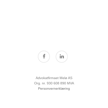
Innsikt
Samfunnsansvar
Karriere
Kontakt oss
Advokatfirmaet Melø AS
Org. nr. 930 608 890 MVA
Personvernerklæring